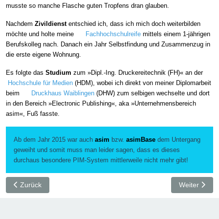
musste so manche Flasche guten Tropfens dran glauben.
Nachdem
Zivildienst
entschied ich, dass ich mich doch weiterbilden
möchte und holte meine
Fachhochschulreife
mittels einem 1-jährigen
Berufskolleg nach. Danach ein Jahr Selbstfindung und Zusammenzug in
die erste eigene Wohnung.
Es folgte das
Studium
zum »Dipl.-Ing. Druckereitechnik (FH)« an der
Hochschule für Medien
(HDM), wobei ich direkt von meiner Diplomarbeit
beim
Druckhaus Waiblingen
(DHW) zum selbigen wechselte und dort
in den Bereich »Electronic Publishing«, aka »Unternehmensbereich
asim«, Fuß fasste.
Ab dem Jahr 2015 war auch
asim
bzw.
asimBase
dem Untergang
geweiht und somit muss man leider sagen, dass es dieses
durchaus besondere PIM-System mittlerweile nicht mehr gibt!
Vorheriger Beitrag: Lehrjahre sind keine Herrenjahre
Nächster Bei
Zurück
Weiter