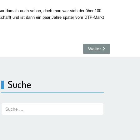
zwar damals auch schon, doch man war sich der über 100-
schafft und ist dann ein paar Jahre später vom DTP-Markt
Nächster Beitrag: Die me
Weiter
Suche
Suchen: