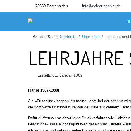
73630 Remshalden
info@geiger-zaehler.de
B
Aktuelle Seite:
Startseite
Über mich
Lehrjahre sind 
LEHRJAHRE 
Erstellt: 01. Januar 1987
(Jahre 1987-1990)
Als »Frischling« begann ich meine Lehre bei der altehrwürd
die komplette Druckvorstufe von der Pike auf kennen: Farm
Dafür durften wir so ehrwürdige Druckverfahren wie Lichtdru
Gradations- und Belichtungskurven gezeichnet. Unsere Ausbil
ich sehr viel und sehr gut gelernt, sprich, rund um eine gut