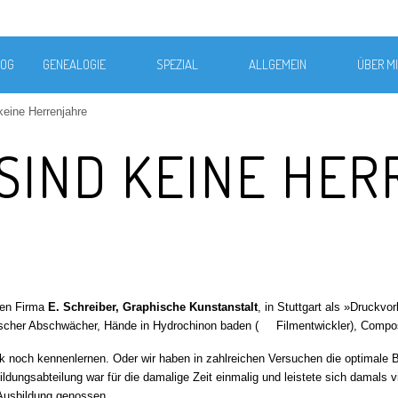
LOG
GENEALOGIE
SPEZIAL
ALLGEMEIN
ÜBER M
keine Herrenjahre
SIND KEINE HE
igen Firma
E. Schreiber, Graphische Kunstanstalt
, in Stuttgart als »Druckvo
’scher Abschwächer, Hände in Hydrochinon baden (
Filmentwickler), Compos
ck noch kennenlernen. Oder wir haben in zahlreichen Versuchen die optimale 
dungsabteilung war für die damalige Zeit einmalig und leistete sich damals v
e Ausbildung genossen.