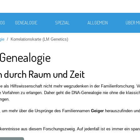
LOG
GENEALOGIE
SPEZIAL
ALLGEMEIN
ÜBER M
gie
Korrelationskarte (LM Genetics)
-Genealogie
n durch Raum und Zeit
le als Hilfswissenschaft nicht mehr wegzudenken in der Familienforschung. Vo
e Vorfahren zu erlangen. Daher geht die DNA-Genealogie nie ohne die klassic
ungen.
ch, um mehr über die Ursprünge des Familiennamen
Geiger
herauszufinden und
 Erkenntnisse aus diesem Forschungszweig. Auf jedenfall ist es immer ein sp