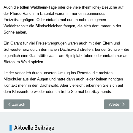
Auch die tollen Waldheim-Tage oder die viele (heimliche) Besuche auf
der Pferde-Ranch im Eisental waren immer ein spannendes
Freizeitvergnügen. Oder einfach mal nur im nahe gelegenen
Waldabschnitt die Blindschleichen fangen, die sich dort immer in der
Sonne aalten.
Ein Garant für viel Freizeitvergnügen waren auch mit den Eltern und
Schwesterherz durch den nahen Dachswald streifen, bei der Schule – die
eigentlich eine Gaststätte war – am Spielplatz toben oder einfach nur am
Biotop im Wald spielen.
Leider verlor ich durch unseren Umzug ins Remstal die meisten
Mitschüler aus den Augen und hatte dann auch leider keinen richtigen
Kontakt mehr in den Dachswald. Aber vielleicht erkennen Sie sich auf
dem Klassenfoto wieder oder ich treffe Sie mal bei Stayfriends.
Vorheriger Beitrag: Mein Name ist Geiger, Oliver Geiger!
Nächster Bei
Zurück
Weiter
Aktuelle Beiträge