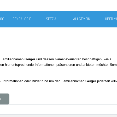
LOG
GENEALOGIE
SPEZIAL
ALLGEMEIN
ÜBER M
em Familiennamen
Geiger
und dessen Namensvarianten beschäftigen, wie z.
en hier entsprechende Informationen präsentieren und anbieten möchte. Somit d
en, Informationen oder Bilder rund um den Familiennamen
Geiger
jederzeit wi
n