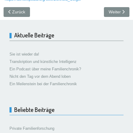
Vorheriger Beitrag: Bernhard Geiger
Nächster Beit
Zurück
Weiter
Aktuelle Beiträge
Sie ist wieder da!
Transkription und künstliche Intelligenz
Ein Podcast über meine Familienchronik?
Nicht den Tag vor dem Abend loben
Ein Meilenstein bei der Familienchronik
Beliebte Beiträge
Private Familienforschung