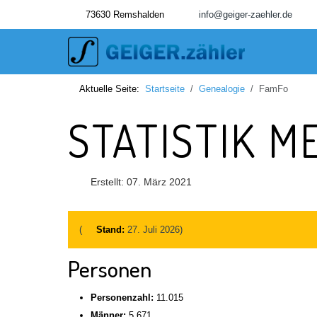
73630 Remshalden
info@geiger-zaehler.de
Aktuelle Seite:
Startseite
Genealogie
FamFo
STATISTIK 
Erstellt: 07. März 2021
(
Stand:
27. Juli 2026)
Personen
Personenzahl:
11.015
Männer:
5.671