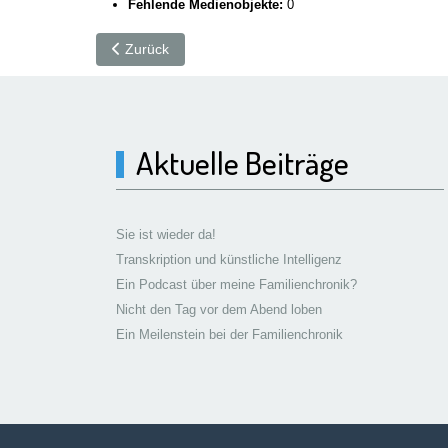
Fehlende Medienobjekte:
0
Vorheriger Beitrag: Meine Genealogieprogramme
Zurück
Aktuelle Beiträge
Sie ist wieder da!
Transkription und künstliche Intelligenz
Ein Podcast über meine Familienchronik?
Nicht den Tag vor dem Abend loben
Ein Meilenstein bei der Familienchronik