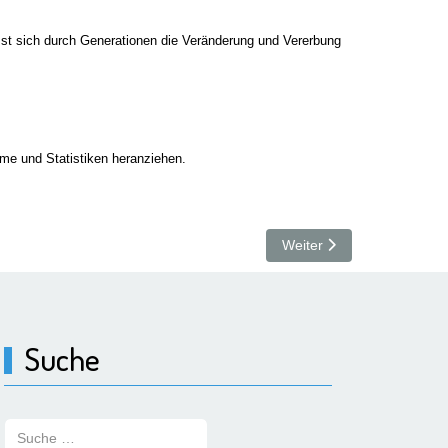
lässt sich durch Generationen die Veränderung und Vererbung
mme und Statistiken heranziehen.
Nächster Beitrag: 06 – Hil
Weiter
Suche
Suchen: