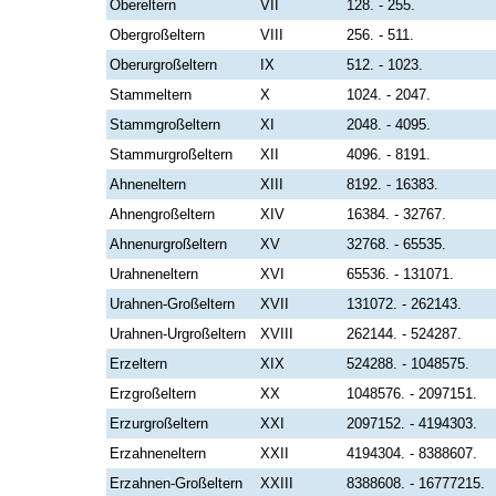
Obereltern
VII
128. - 255.
Obergroßeltern
VIII
256. - 511.
Oberurgroßeltern
IX
512. - 1023.
Stammeltern
X
1024. - 2047.
Stammgroßeltern
XI
2048. - 4095.
Stammurgroßeltern
XII
4096. - 8191.
Ahneneltern
XIII
8192. - 16383.
Ahnengroßeltern
XIV
16384. - 32767.
Ahnenurgroßeltern
XV
32768. - 65535.
Urahneneltern
XVI
65536. - 131071.
Urahnen-Großeltern
XVII
131072. - 262143.
Urahnen-Urgroßeltern
XVIII
262144. - 524287.
Erzeltern
XIX
524288. - 1048575.
Erzgroßeltern
XX
1048576. - 2097151.
Erzurgroßeltern
XXI
2097152. - 4194303.
Erzahneneltern
XXII
4194304. - 8388607.
Erzahnen-Großeltern
XXIII
8388608. - 16777215.