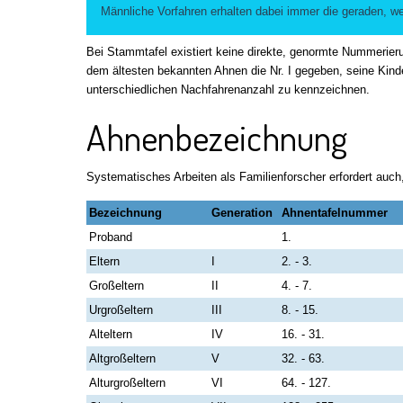
Männliche Vorfahren erhalten dabei immer die geraden, w
Bei Stammtafel existiert keine direkte, genormte Nummerieru
dem ältesten bekannten Ahnen die Nr. I gegeben, seine Kinder
unterschiedlichen Nachfahrenanzahl zu kennzeichnen.
Ahnenbezeichnung
Systematisches Arbeiten als Familienforscher erfordert au
Bezeichnung
Generation
Ahnentafelnummer
Proband
1.
Eltern
I
2. - 3.
Großeltern
II
4. - 7.
Urgroßeltern
III
8. - 15.
Alteltern
IV
16. - 31.
Altgroßeltern
V
32. - 63.
Alturgroßeltern
VI
64. - 127.