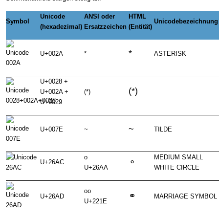
Unicode
ANSI oder
HTML
Symbol
Unicodebezeichnung
(hexadezimal)
Ersatzzeichen
(Entität)
*
U+002A
*
ASTERISK
U+0028 +
(*)
U+002A +
(*)
U+0029
~
U+007E
~
TILDE
o
MEDIUM SMALL
⚬
U+26AC
U+26AA
WHITE CIRCLE
oo
⚭
U+26AD
MARRIAGE SYMBOL
U+221E