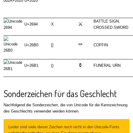
U+2020
BATTLE SIGN,
⚔
U+2694
X
CROSSED SWORD
⚰
U+26B0
[]
COFFIN
⚱
U+26B1
()
FUNERAL URN
Sonderzeichen für das Geschlecht
Nachfolgend die Sonderzeichen, die von Unicode für die Kennzeichnung
des Geschlechts verwendet werden können.
Leider sind viele dieser Zeichen noch nicht in den Unicode-Fonts