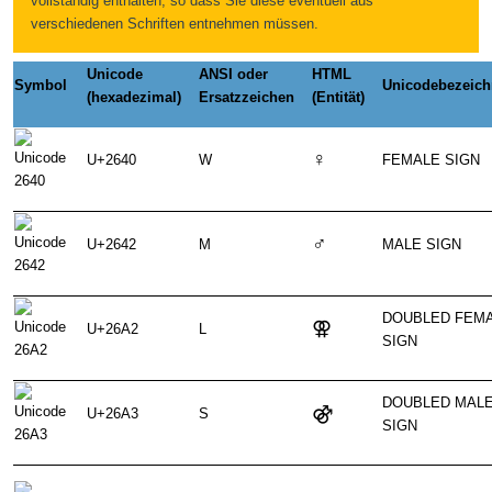
vollständig enthalten, so dass Sie diese eventuell aus
verschiedenen Schriften entnehmen müssen.
Unicode
ANSI oder
HTML
Symbol
Unicodebezeic
(hexadezimal)
Ersatzzeichen
(Entität)
♀
U+2640
W
FEMALE SIGN
♂
U+2642
M
MALE SIGN
DOUBLED FEM
⚢
U+26A2
L
SIGN
DOUBLED MAL
⚣
U+26A3
S
SIGN