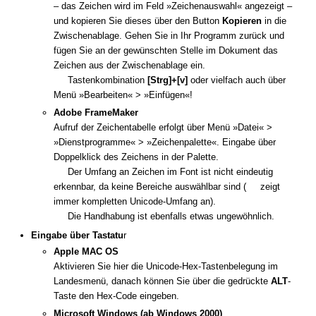
– das Zeichen wird im Feld »Zeichenauswahl« angezeigt –
und kopieren Sie dieses über den Button
Kopieren
in die
Zwischenablage. Gehen Sie in Ihr Programm zurück und
fügen Sie an der gewünschten Stelle im Dokument das
Zeichen aus der Zwischenablage ein.
Tastenkombination
[Strg]+[v]
oder vielfach auch über
Menü »Bearbeiten« > »Einfügen«!
Adobe FrameMaker
Aufruf der Zeichentabelle erfolgt über Menü »Datei« >
»Dienstprogramme« > »Zeichenpalette«. Eingabe über
Doppelklick des Zeichens in der Palette.
Der Umfang an Zeichen im Font ist nicht eindeutig
erkennbar, da keine Bereiche auswählbar sind (
zeigt
immer kompletten Unicode-Umfang an).
Die Handhabung ist ebenfalls etwas ungewöhnlich.
Eingabe über Tastatu
r
Apple MAC OS
Aktivieren Sie hier die Unicode-Hex-Tastenbelegung im
Landesmenü, danach können Sie über die gedrückte
ALT
-
Taste den Hex-Code eingeben.
Microsoft Windows (ab Windows 2000)