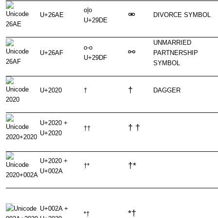
o|o
⚮
U+26AE
DIVORCE SYMBOL
U+29DE
UNMARRIED
o-o
⚯
U+26AF
PARTNERSHIP
U+29DF
SYMBOL
†
U+2020
†
DAGGER
U+2020 +
† †
††
U+2020
U+2020 +
†*
†*
U+002A
U+002A +
*†
*†