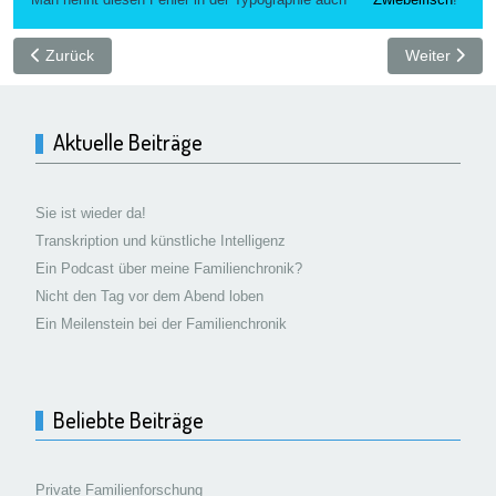
Vorheriger Beitrag: 07 – Deutsche Schriftformen
Nächster Bei
Zurück
Weiter
Aktuelle Beiträge
Sie ist wieder da!
Transkription und künstliche Intelligenz
Ein Podcast über meine Familienchronik?
Nicht den Tag vor dem Abend loben
Ein Meilenstein bei der Familienchronik
Beliebte Beiträge
Private Familienforschung