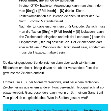
Programme, die auf GTK+ aufbauen
In einer GTK+ basierten Anwendung kann man dies, indem
man
[Strg] + [Pfeil hoch] + [U]
drückt. Diese
Tastenkombination für Unicode-Zeichen ist unter der ISO
Norm ISO-14755 standardisiert.
Nach der Eingabe erscheint ein
u
für Unicode. Danach muss
man die Tasten
[Strg] + [Pfeil hoch] + [U]
loslassen, dann
den Zeichencode eingeben und mit der Leertaste
[ ]
oder der
Eingabetaste
[Return]
abschließen. Der Zeichencode darf
aber nicht wie in Windows der Dezimalwert sein, sondern es
muss der Hexadezimalwert sein.
Ob das eingegebene Sonderzeichen dann aber auch wirklich am
Bildschirm erscheint, hängt davon ab, ob der verwendete Font das
gewünschte Zeichen enthält!
Oftmals, so z. B. bei Microsoft Windows, wird bei einem fehlenden
Zeichen eines aus einem anderen Font verwendet. Typografisch ist so
etwas verpönt. Ganz besonders dann, wenn z. B. in einem Sans-Serif-
Text plötzlich ein griechisches Wort in Serifen gesetzt wird!
Man nennt diesen Fehler in der Typographie auch
Zwiebelfisch
!