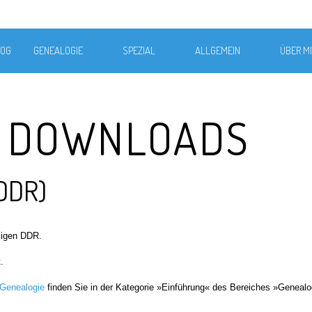
LOG
GENEALOGIE
SPEZIAL
ALLGEMEIN
ÜBER M
E DOWNLOADS
(DDR)
ligen DDR.
.
 Genealogie
finden Sie in der Kategorie »Einführung« des Bereiches »Genealo