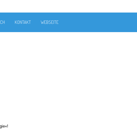
ICH
KONTAKT
WEBSEITE
gie«!