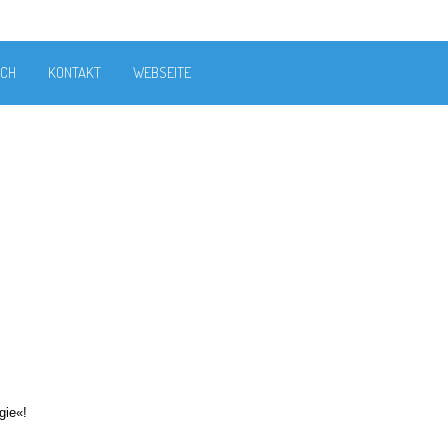
ICH
KONTAKT
WEBSEITE
gie«!