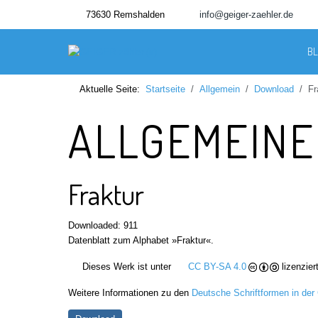
73630 Remshalden
info@geiger-zaehler.de
B
Aktuelle Seite:
Startseite
Allgemein
Download
Fr
ALLGEMEIN
Fraktur
Downloaded: 911
Datenblatt zum Alphabet »Fraktur«.
Dieses Werk ist unter
CC BY-SA 4.0
lizenziert
Weitere Informationen zu den
Deutsche Schriftformen in der